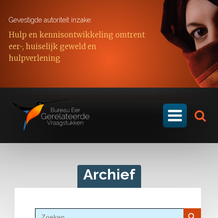
Gevestigde autoriteit inzake:
Hulp en kennisontwikkeling omtrent
eer-, huiselijk geweld en
hulpverlening
Archief
Zoekkn
Zoek