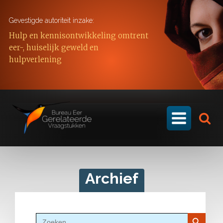
Gevestigde autoriteit inzake:
Hulp en kennisontwikkeling omtrent
eer-, huiselijk geweld en
hulpverlening
Archief
Zoekkn
Zoek