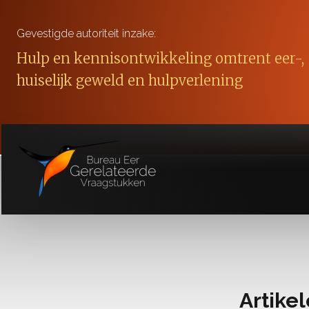
Gevestigde autoriteit inzake:
Hulp en kennisontwikkeling omtrent eer-,
huiselijk geweld en hulpverlening
Artike