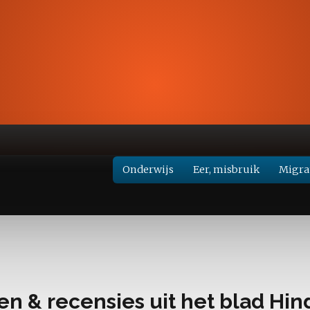
Onderwijs
Eer, misbruik
Migra
Emanci
Geschi
Introd
len & recensies uit het blad Hi