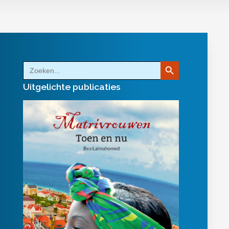
Zoekknop
Zoek
naar:
Uitgelichte publicaties