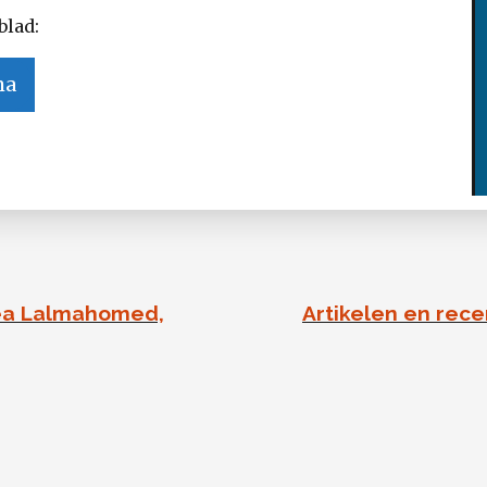
blad:
ma
Bea Lalmahomed,
Artikelen en rec