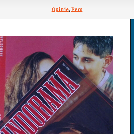
Opinie
,
Pers